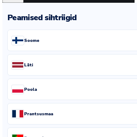
Peamised sihtriigid
Soome
Läti
Poola
Prantsusmaa