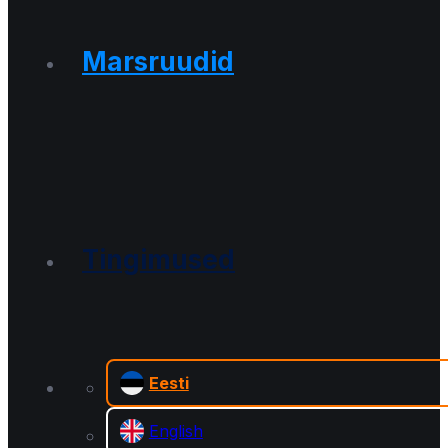
Marsruudid
Tingimused
Eesti
English