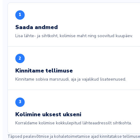
1
Saada andmed
Lisa lähte- ja sihtkoht, kolimise maht ning soovitud kuupäev.
2
Kinnitame tellimuse
Kinnitame sobiva marsruudi, aja ja vajalikud lisateenused.
3
Kolimine uksest ukseni
Korraldame kolimise kokkulepitud lähteaadressilt sihtkohta.
Täpsed pealevõtmise ja kohaletoimetamise ajad kinnitatakse tellimuse