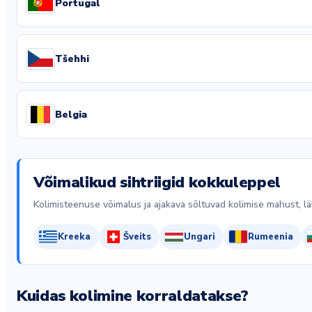
Portugal
Tšehhi
Belgia
Võimalikud sihtriigid kokkuleppel
Kolimisteenuse võimalus ja ajakava sõltuvad kolimise mahust, l
Kreeka
Šveits
Ungari
Rumeenia
Kuidas kolimine korraldatakse?