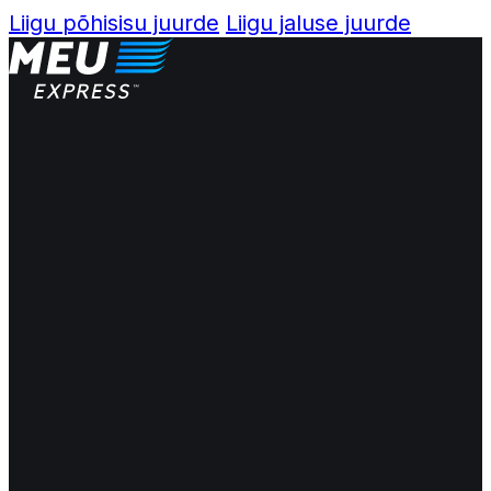
Liigu põhisisu juurde
Liigu jaluse juurde