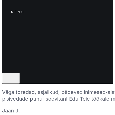
Väga toredad, asjalikud, pädevad inimesed-alati
pisivedude puhul-soovitan! Edu Teie töökale 
Jaan J.