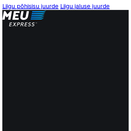
Liigu põhisisu juurde
Liigu jaluse juurde