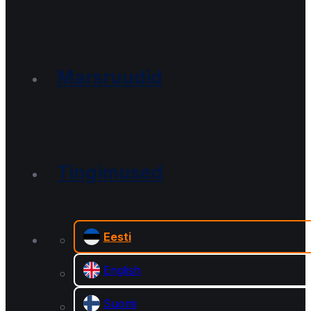
Marsruudid
Tingimused
Eesti
English
Suomi